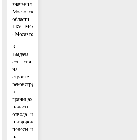
значения
Московской
области -
ГБУ МО
«Мосавтодор».
3.
Выдача
согласия
на
строительство,
реконструкцию
в
границах
полосы
отвода и
придорожной
полосы и
на