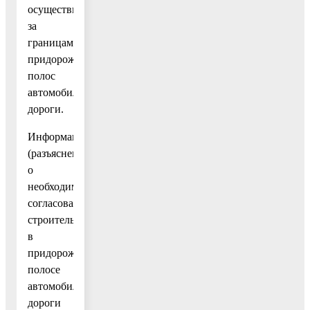
осуществить
за
границами
придорожных
полос
автомобильной
дороги.
Информация
(разъяснения)
о
необходимости
согласования
строительства
в
придорожной
полосе
автомобильной
дороги