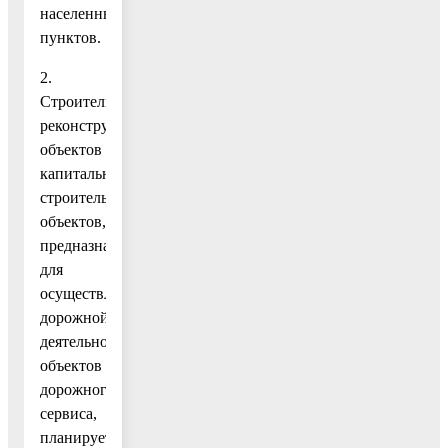
населенных
пунктов.
2.
Строительство,
реконструкция
объектов
капитального
строительства,
объектов,
предназначенных
для
осуществления
дорожной
деятельности,
объектов
дорожного
сервиса,
планируется