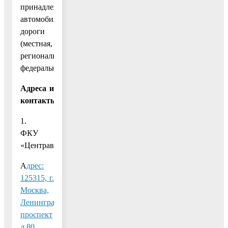
принадлежности
автомобильной
дороги
(местная,
региональная,
федеральная).
Адреса и
контакты:
1.
ФКУ
«Центравтомагистраль»:
А
дрес:
125315, г.
Москва,
Ленинградский
проспект
д.80,