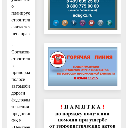
о
планируемом
строительстве
считается
ненаправленным.
·
Согласование
строительства
в
придорожной
полосе
автомобильной
дороги
федерального
значения
предоставляется
ФКУ
«Центравтомагистраль»,