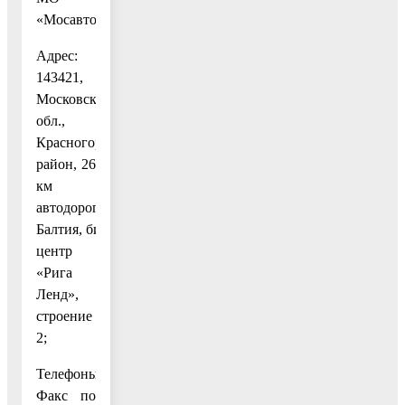
«Мосавтодор»:
Адрес:
143421,
Московская
обл.,
Красногорский
район, 26
км
автодороги
Балтия, бизнес-
центр
«Рига
Ленд»,
строение
2;
Телефоны:
Факс по