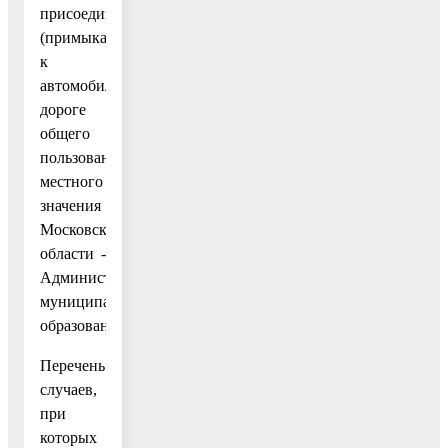
присоединение
(примыкание)
к
автомобильной
дороге
общего
пользования
местного
значения
Московской
области -
Администрацией
муниципального
образования.
Перечень
случаев,
при
которых