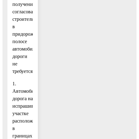
получение
согласования
строительства
в
придорожной
полосе
автомобильной
дороги
не
требуется:
1.
Автомобильная
дорога на
испрашиваемом
участке
расположена
в
границах