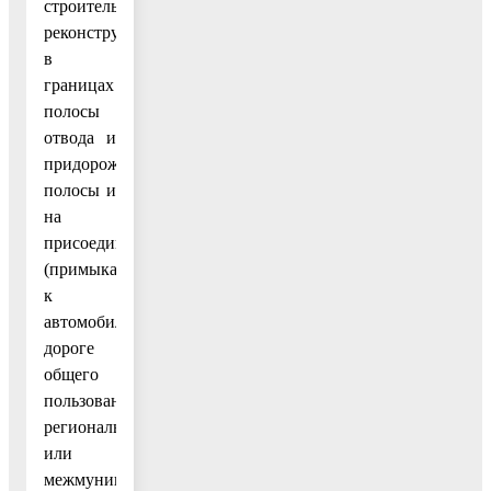
строительство,
реконструкцию
в
границах
полосы
отвода и
придорожной
полосы и
на
присоединение
(примыкание)
к
автомобильной
дороге
общего
пользования
регионального
или
межмуниципального