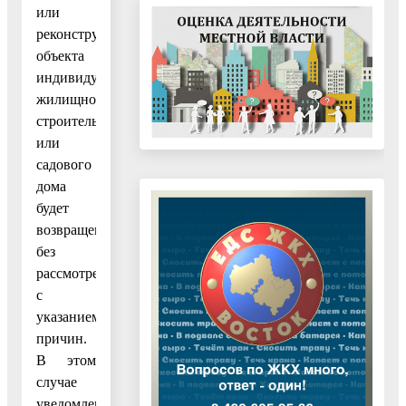
или
реконструкции
объекта
индивидуального
жилищного
строительства
или
садового
дома
будет
возвращено
без
рассмотрения
с
указанием
причин.
В этом
случае
уведомление