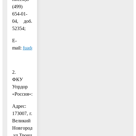
(499)
654-01-
04, доб.
52354;
E-
mail:
fuadcr@centrdor.ru
.
2.
ФКУ
Упрдор
«Россия»:
Адрес:
173007, г.
Великий
Новгород,
ул.Троицкая,