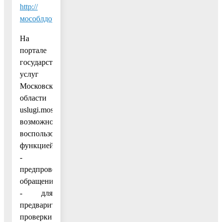
http://
мособлдороги.рф/#/
.
На
портале
государственных
услуг
Московской
области
uslugi.mosreg.ru
возможно
воспользоваться
функцией
-
предпроверка
обращения
- для
предварительной
проверки