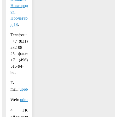
Новгород,
ул.
Пролетарская,
д.18
;
Телефон:
+7​ (831)
282-08-
25, факс:
+7 (496)
515-94-
92;
E-
mail:
uprdor@udmnn.ru
;
Web:
udmnn.ru
.
4. ГК
«Автодор»: