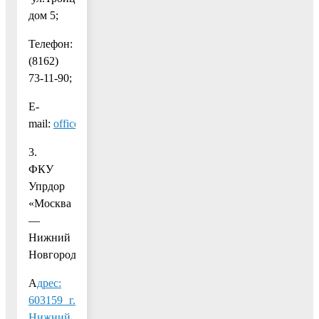
дом 5;
Телефон:
(8162)
73-11-90;
E-
mail:
office@e105.ru
.
3.
ФКУ
Упрдор
«Москва
—
Нижний
Новгород»:
А
дрес:
603159 г.
Нижний