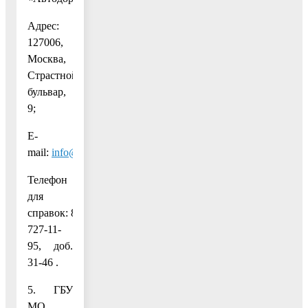
Адрес:
127006,
Москва,
Страстной
бульвар,
9;
Е-
mail:
info@russianhighways.ru
;
Телефон
для
справок: 8(495)
727-11-
95, доб.
31-46 .
5. ГБУ
МО