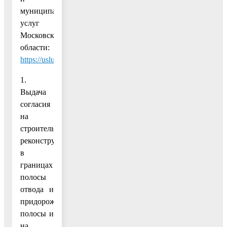
муниципальных
услуг
Московской
области:
https://uslugi.mosreg.ru/
.
1.
Выдача
согласия
на
строительство,
реконструкцию
в
границах
полосы
отвода и
придорожной
полосы и
на