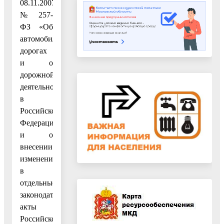
08.11.2007
№ 257-
ФЗ «Об
автомобильных
дорогах
и о
дорожной
деятельности
в
Российской
Федерации
и о
внесении
изменений
в
отдельные
законодательные
акты
Российской