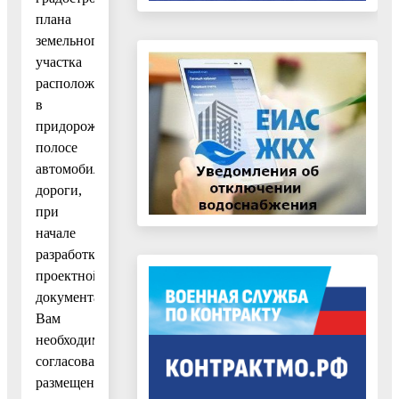
плана
земельного
участка
расположен
в
придорожной
полосе
автомобильной
дороги,
при
начале
разработки
проектной
документации
Вам
необходимо
согласовать
размещение