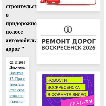
строительства
в
придорожной
полосе
автомобильных
дорог "
21.11.2018
Документ:
Памятка
17. При с
троитель
стве объе
ктов кап
итальног