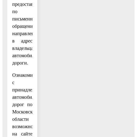
предоставляется
по
письменному
обращению,
направленному
в адрес
владельца
автомобильной
дороги.
Ознакомиться
с
принадлежностью
автомобильных
дорог по
Московской
области
возможно
на сайте