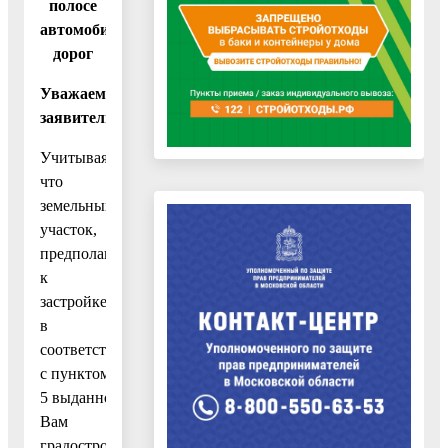
полосе
автомобильных
дорог
Уважаемый
заявитель!
Учитывая,
что
земельный
участок,
предполагаемый
к
застройке,
в
соответствии
с пунктом
5 выданного
Вам
градостроительного