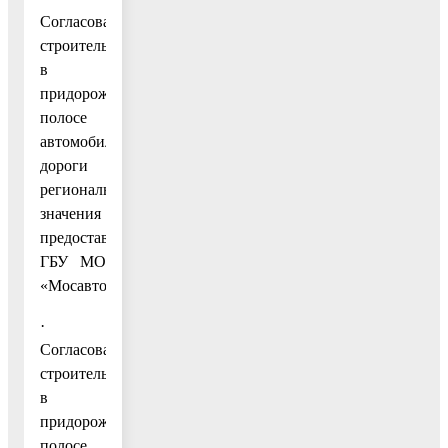
Согласование
строительства
в
придорожной
полосе
автомобильной
дороги
регионального
значения
предоставляется
ГБУ МО
«Мосавтодор».
·
Согласование
строительства
в
придорожной
полосе