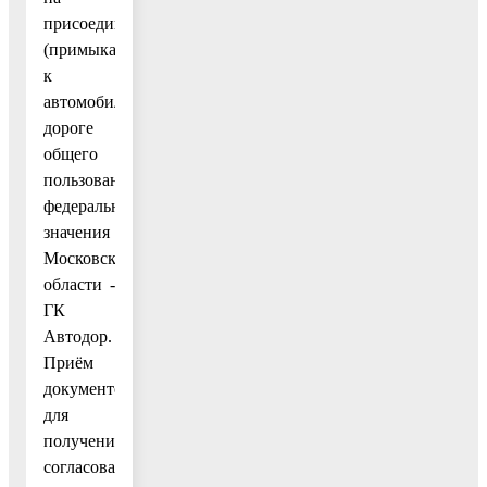
присоединение
(примыкание)
к
автомобильной
дороге
общего
пользования
федерального
значения
Московской
области -
ГК
Автодор.
Приём
документов
для
получения
согласования