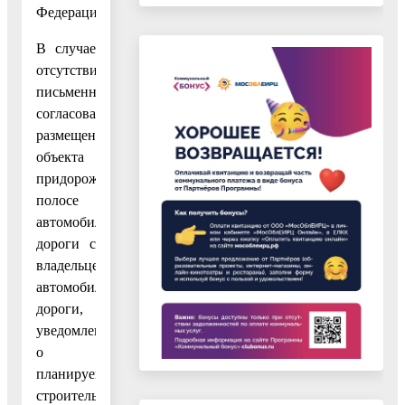
Федерации».
В случае
отсутствия
письменного
согласования
размещения
объекта
придорожной
полосе
автомобильной
дороги с
владельцем
автомобильной
дороги,
уведомление
о
планируемом
строительстве