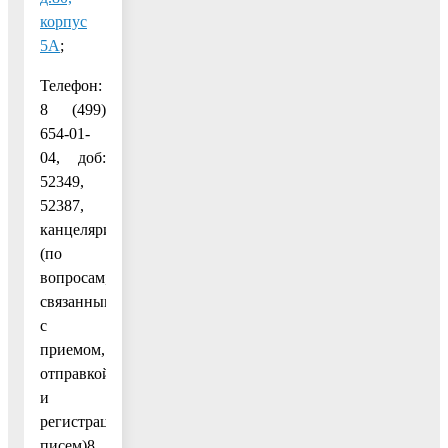
корпус
5А
;
Телефон:
8 (499)
654-01-
04, доб:
52349,
52387,
канцелярия
(по
вопросам,
связанным
с
приемом,
отправкой
и
регистрацией
писем)8