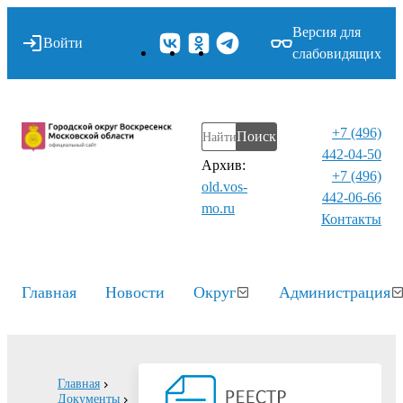
Версия для
Войти
слабовидящих
+7 (496)
Поиск
442-04-50
Архив:
+7 (496)
old.vos-
442-06-66
mo.ru
Контакты⁠
Главная
Новости
Округ
Администрация
Главная
Документы