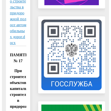
о строите
льства в
придоро
жной пол
осе автом
обильны
х дорог.d
ocx
ПАМЯТКА
№ 17
При
строительстве
объектов
капитального
строительства
в
придорожной