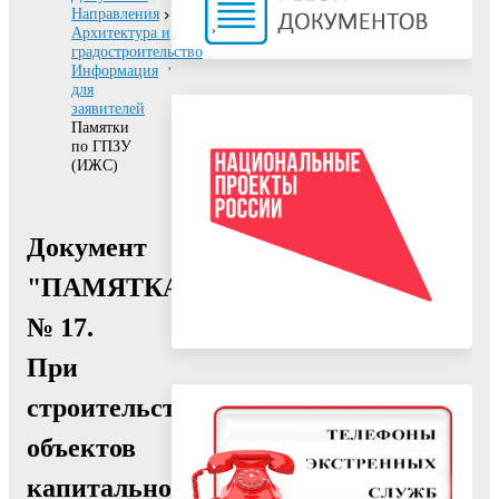
Направления
Архитектура и
градостроительство
Информация
для
заявителей
Памятки
по ГПЗУ
(ИЖС)
Документ
"ПАМЯТКА
№ 17.
При
строительстве
объектов
капитального