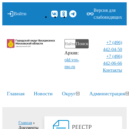
Версия для
Войти
слабовидящих
+7 (496)
Поиск
442-04-50
Архив:
+7 (496)
old.vos-
442-06-66
mo.ru
Контакты⁠
Главная
Новости
Округ
Администрация
Главная
Документы