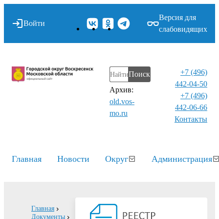
Версия для
Войти
слабовидящих
+7 (496)
Поиск
442-04-50
Архив:
+7 (496)
old.vos-
442-06-66
mo.ru
Контакты⁠
Главная
Новости
Округ
Администрация
Главная
Документы