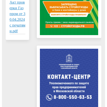
Акт пров
ерки Газ
пром от 3
0.04.2024
с печатям
и.pdf