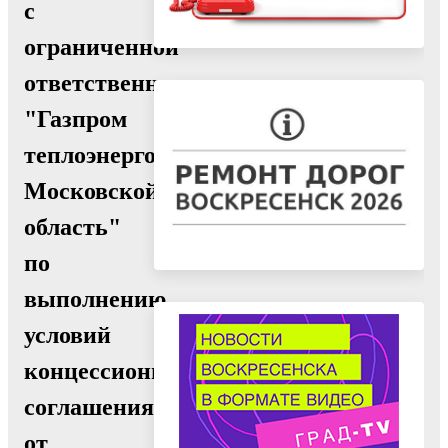
с
ограниченной
ответственностью
"Газпром
теплоэнерго
Московской
область"
по
выполнению
условий
концессионного
соглашения
от