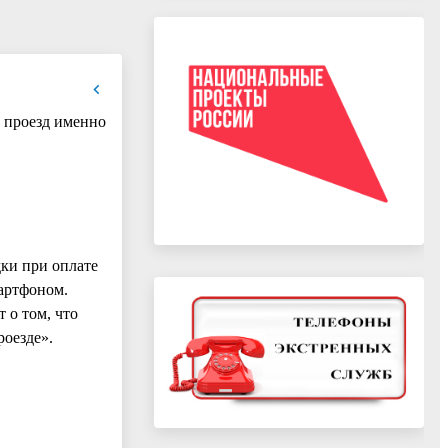
ь проезд именно
ки при оплате
мартфоном.
 о том, что
роезде».