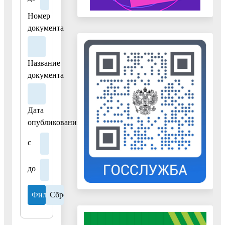
на
товары"
Номер
документа
19.06.2026
Документ
"Памятка
Название
уверенного
документа
потребителя"
Дата
опубликования
с
до