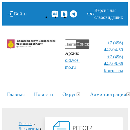
Версия для
Войти
слабовидящих
+7 (496)
Поиск
442-04-50
Архив:
+7 (496)
old.vos-
442-06-66
mo.ru
Контакты⁠
Главная
Новости
Округ
Администрация
Главная
Документы