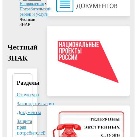
Направления
Потребительский
рынок и услуги
Честный
ЗНАК
Честный
ЗНАК
Разделы
Отдел
потребительского
рынка и услуг
Структура
администрации
Законодательство
г.о. Воскресенск
Московской
Документы
области
Защита
Адрес:
140200,
прав
потребителей
Московская