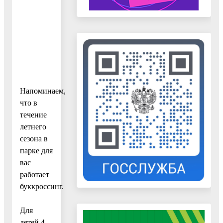
Напоминаем,
что в
течение
летнего
сезона в
парке для
вас
работает
буккроссинг.
Для
детей 4-