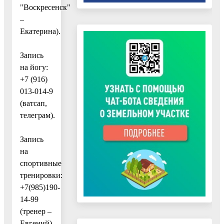
"Воскресенск"
–
Екатерина).
Запись
на йогу:
+7 (916)
013-014-9
(ватсап,
телеграм).
Запись
на
спортивные
тренировки:
+7(985)190-
14-99
(тренер –
Евгений).