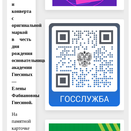
и
конверта
с
оригинальной
маркой
в честь
дня
рождения
основательницы
академии
Гнесиных
—
Елены
Фабиановны
Гнесиной.
На
памятной
карточке