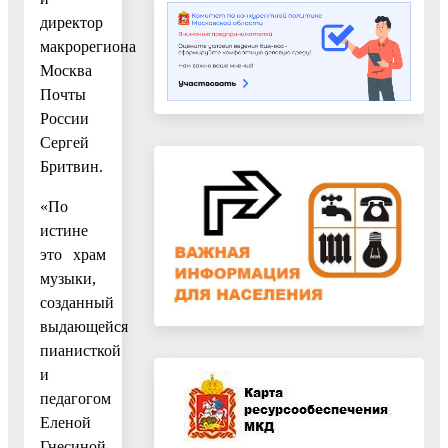
директор
макрорегиона
Москва
Почты
России
Сергей
Бритвин.
«По
истине
это храм
музыки,
созданный
выдающейся
пианисткой
и
педагогом
Еленой
Гнесиной.