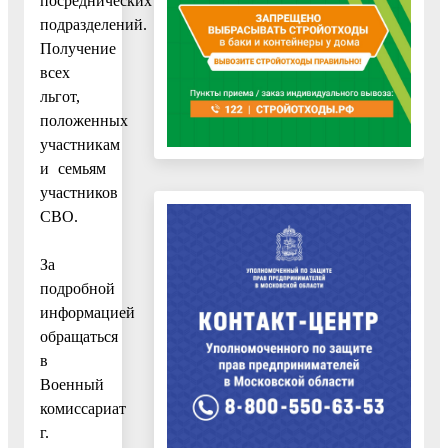
посреднических
подразделений.
Получение
всех
льгот,
положенных
участникам
и семьям
участников
СВО.
За
подробной
информацией
обращаться
в
Военный
комиссариат
г.