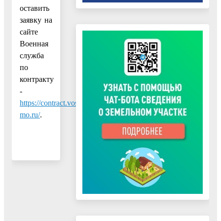
оставить
заявку на
сайте
Военная
служба
по
контракту
-
https://contract.vos-
mo.ru/
.