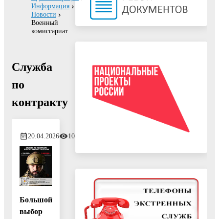
Информация
Новости
Военный
комиссариат
Служба
по
контракту
20.04.2026
108
Большой
выбор