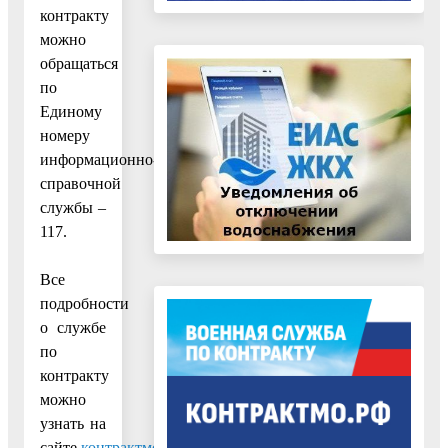
контракту
можно
обращаться
по
Единому
номеру
информационно-
справочной
службы –
117.
Все
подробности
о службе
по
контракту
можно
узнать на
сайте
контрактмо.рф
и