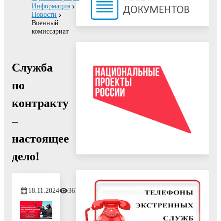
Информация
Новости
Военный
комиссариат
Служба
по
контракту
–
настоящее
дело!
18.11.2024
361