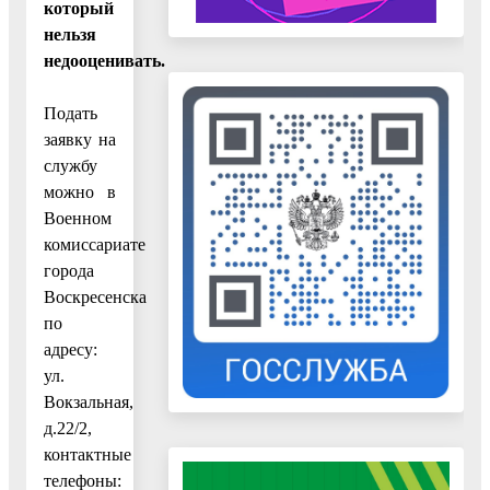
который
нельзя
недооценивать.
Подать
заявку на
службу
можно в
Военном
комиссариате
города
Воскресенска
по
адресу:
ул.
Вокзальная,
д.22/2,
контактные
телефоны: