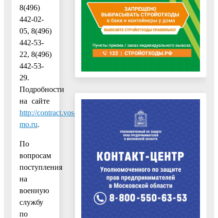
8(496)
442-02-
05, 8(496)
442-53-
22, 8(496)
442-53-
29.
Подробности
на сайте
http://contract.vos-
mo.ru
.
По
вопросам
поступления
на
военную
службу
по