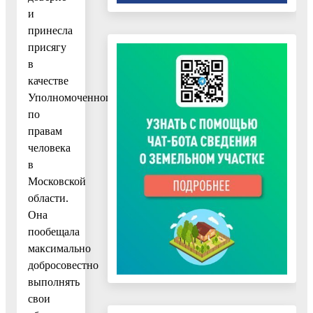
и
принесла
присягу
в
качестве
Уполномоченного
по
правам
человека
в
Московской
области.
Она
пообещала
максимально
добросовестно
выполнять
свои