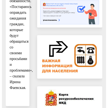
обязанности.
«Постараюсь
оправдать
ожидания
граждан,
которые
будут
обращаться
со
своими
просьбами
и
проблемами»,
– сказала
Ирина
Фаевская.