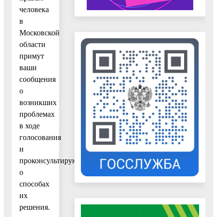
человека
в
Московской
области
примут
ваши
сообщения
о
возникших
проблемах
в ходе
голосования
и
проконсультируют
о
способах
их
решения.