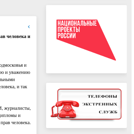
ав человека и
одмосковья и
нию и уважению
альными
овека, и так
И, журналисты,
дипломы и
прав человека.