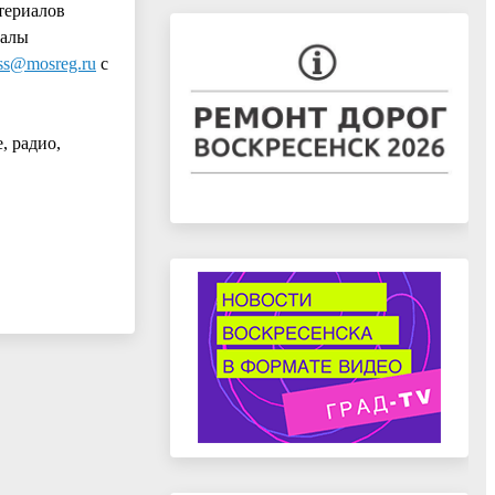
териалов
иалы
ss@mosreg.ru
с
, радио,