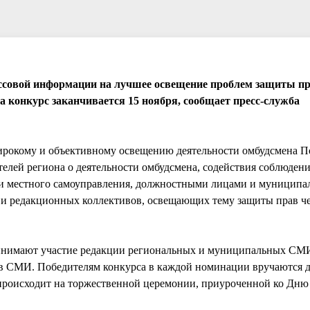
ассовой информации на лучшее освещение проблем защиты пр
на конкурс заканчивается 15 ноября, сообщает пресс-служба
ирокому и объективному освещению деятельности омбудсмена П
елей региона о деятельности омбудсмена, содействия соблюде
и и местного самоуправления, должностными лицами и муницип
и редакционных коллективов, освещающих тему защиты прав чел
принимают участие редакции региональных и муниципальных СМ
я в СМИ. Победителям конкурса в каждой номинации вручаются 
роисходит на торжественной церемонии, приуроченной ко Дню 