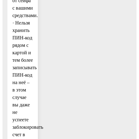
от сейфа
с вашими
средствами.
· Нельзя
хранить
ПИН-код
рядом с
картой и
тем более
записывать
ПИН-код
на неё –
в этом
случае
вы даже
не
успеете
заблокировать
счет в