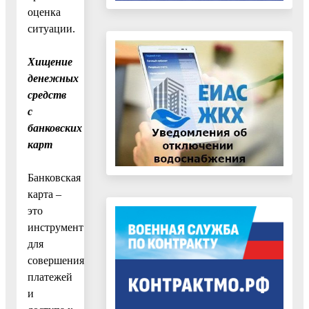
оценка
ситуации.
Хищение
денежных
средств
с
банковских
карт
Банковская
карта –
это
инструмент
для
совершения
платежей
и