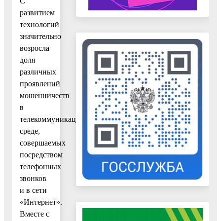
С
развитием
технологий
значительно
возросла
доля
различных
проявлений
мошенничеств
в
телекоммуникационной
среде,
совершаемых
посредством
телефонных
звонков
и в сети
«Интернет».
Вместе с