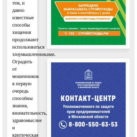
тем, и
давно
известные
способы
хищения
продолжают
использоваться
злоумышленниками.
Оградить
от
мошенников
в первую
очередь
способны
знания,
внимательность,
здравомыслие
и
критическая