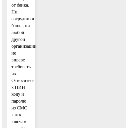
от банка.
Ни
сотрудники
банка, ни
любой
другой
организации
не
вправе
требовать
их.
Относитесь
к ПИН-
коду и
паролю
из СМС
как к
ключам