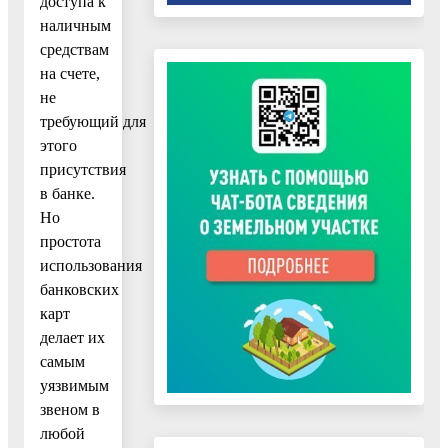
доступа к
наличным
средствам
на счете,
не
требующий для
этого
присутствия
в банке.
Но
простота
использования
банковских
карт
делает их
самым
уязвимым
звеном в
любой