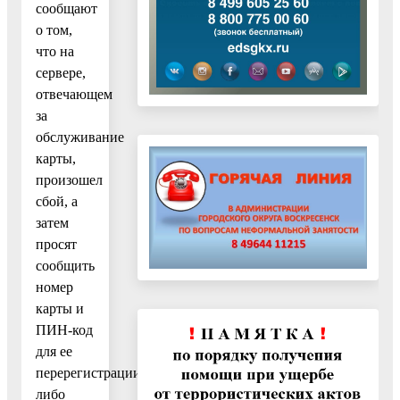
сообщают
о том,
что на
сервере,
отвечающем
за
обслуживание
карты,
произошел
сбой, а
затем
просят
сообщить
номер
карты и
ПИН-код
для ее
перерегистрации,
либо