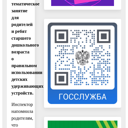
тематическое
занятие
для
родителей
и ребят
старшего
дошкольного
возраста
о
правильном
использовании
детских
удерживающих
устройств.
Инспектор
напомнила
родителям,
что