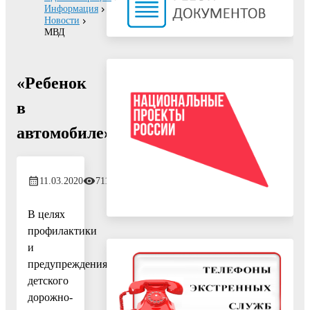
Информация
Новости
МВД
«Ребенок
в
автомобиле»
11.03.2020
711
В целях
профилактики
и
предупреждения
детского
дорожно-