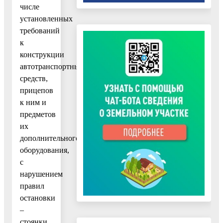
числе
установленных
требований
к
конструкции
автотранспортных
средств,
прицепов
к ним и
предметов
их
дополнительного
оборудования,
с
нарушением
правил
остановки
–
стоянки,