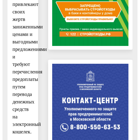
привлекают
своих
жертв
заниженными
ценами и
выгодными
предложениями
и
требуют
перечисления
предоплаты
путем
перевода
денежных
средств
на
электронный
кошелек.