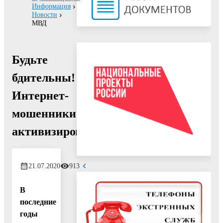
Информация
Новости
МВД
Будьте
бдительны!
Интернет-
мошенники
активизировались!
21.07.2020
913
В
последние
годы