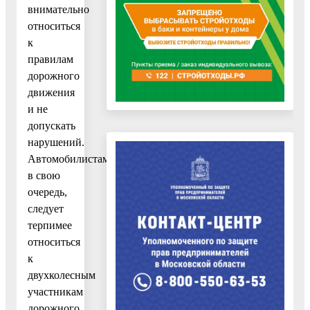
внимательно
относиться
к
правилам
дорожного
движения
и не
допускать
нарушений.
Автомобилистам,
в свою
очередь,
следует
терпимее
относиться
к
двухколесным
участникам
дорожного