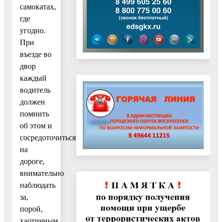
самокатах,
где
угодно.
При
въезде во
двор
каждый
водитель
должен
помнить
об этом и
сосредоточиться
на
дороге,
внимательно
наблюдать
за,
порой,
хаотичным