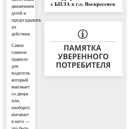
движением
детей и
предугадывать
их
действия.
Самое
главное
правило
для
водителя,
который
выезжает
со двора
или,
наоборот,
въезжает
в него —
это быть