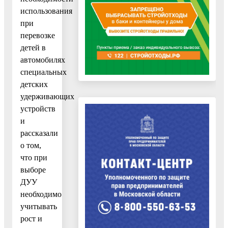
использования
при
перевозке
детей в
автомобилях
специальных
детских
удерживающих
устройств
и
рассказали
о том,
что при
выборе
ДУУ
необходимо
учитывать
рост и