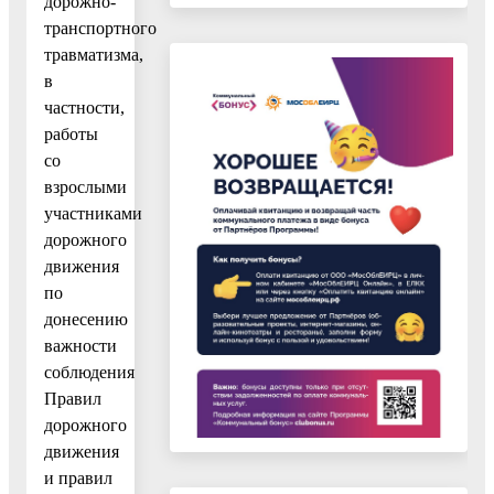
дорожно-
транспортного
травматизма,
в
частности,
работы
со
взрослыми
участниками
дорожного
движения
по
донесению
важности
соблюдения
Правил
дорожного
движения
и правил