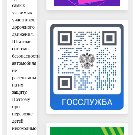
самых
уязвимых
участников
дорожного
движения.
Штатные
системы
безопасности
автомобиля
не
рассчитаны
на их
защиту.
Поэтому
при
перевозке
детей
необходимо