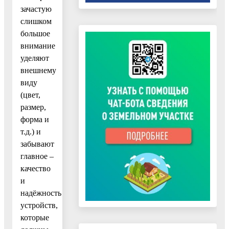
зачастую
слишком
большое
внимание
уделяют
внешнему
виду
(цвет,
размер,
форма и
т.д.) и
забывают
главное –
качество
и
надёжность
устройств,
которые