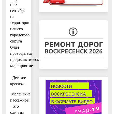
по 3
сентября
на
территории
нашего
городского
округа
будет
проводиться
профилактическое
мероприятие
–
«Детское
кресло».
Маленькие
пассажиры
– это
одни из