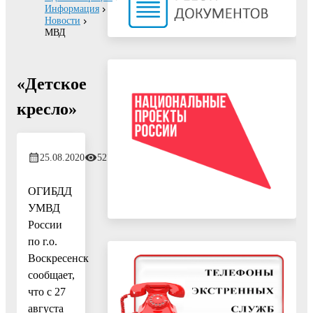
Информация
Новости
МВД
«Детское
кресло»
25.08.2020
527
ОГИБДД
УМВД
России
по г.о.
Воскресенск
сообщает,
что с 27
августа