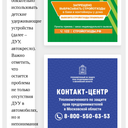
обязательно
использовать
детские
удерживающие
устройства
(далее –
ДУУ,
автокресло).
Важно
отметить,
что
остается
проблема
не только
отсутствия
ДУУ в
автомобилях,
но и
непонимания