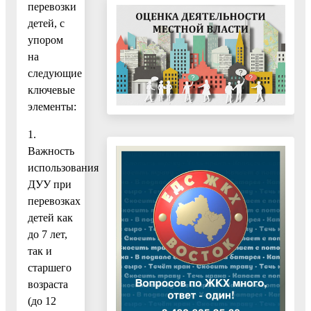
перевозки
детей, с
упором
на
следующие
ключевые
элементы:
1.
Важность
использования
ДУУ при
перевозках
детей как
до 7 лет,
так и
старшего
возраста
(до 12