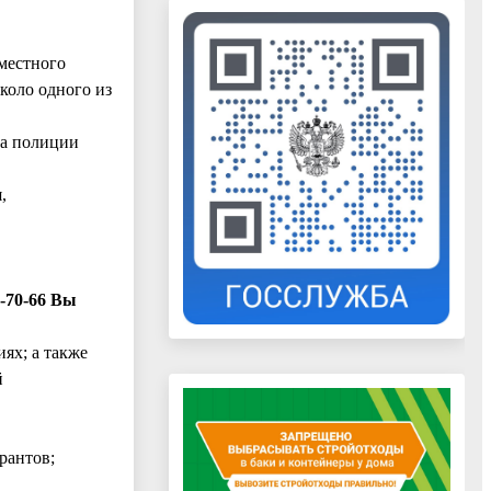
местного
коло одного из
ла полиции
,
-70-66 Вы
ях; а также
й
рантов;