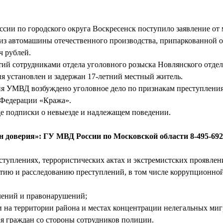
ии по городского округа Воскресенск поступило заявление от 
из автомашины отечественного производства, припаркованной о
ч рублей.
тий сотрудниками отдела уголовного розыска Новлянского отде
 установлен и задержан 17-летний местный житель.
я УМВД возбуждено уголовное дело по признакам преступления
 Федерации «Кража».
де подписки о невыезде и надлежащем поведении.
он доверия»: ГУ МВД России по Московской области 8-495-692
туплениях, террористических актах и экстремистских проявлени
тию и расследованию преступлений, в том числе коррупционно
плений и правонарушений;
и на территории района и местах концентрации нелегальных миг
ия граждан со стороны сотрудников полиции.