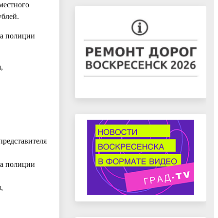
местного
ублей.
ла полиции
,
представителя
ла полиции
,