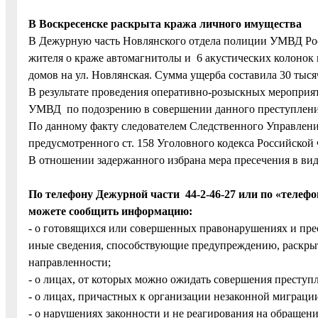
В Воскресенске раскрыта кража личного имущества
В Дежурную часть Новлянского отдела полиции УМВД Росс
жителя о краже автомагнитолы и 6 акустических колонок 
домов на ул. Новлянская. Сумма ущерба составила 30 тыся
В результате проведения оперативно-розыскных мероприя
УМВД по подозрению в совершении данного преступления
По данному факту следователем Следственного Управлени
предусмотренного ст. 158 Уголовного кодекса Российской
В отношении задержанного избрана мера пресечения в ви
По телефону Дежурной части 44-2-46-27 или по «телеф
можете сообщить информацию:
- о готовящихся или совершенных правонарушениях и прес
иные сведения, способствующие предупреждению, раскры
направленности;
- о лицах, от которых можно ожидать совершения престу
- о лицах, причастных к организации незаконной миграци
- о нарушениях законности и не реагирования на обращен