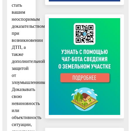
стать
вашим
неоспоримым
доказательством
при
возникновении
ДТП, а
также
дополнительной
защитой
от
злоумышленников.
Доказывать
свою
невиновность
или
объективность
ситуации,