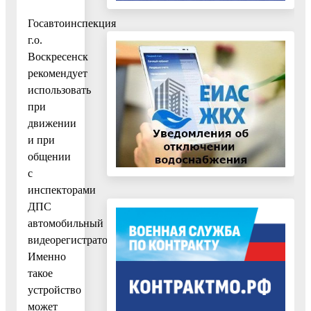
Госавтоинспекция
г.о.
Воскресенск
рекомендует
использовать
при
движении
и при
общении
с
инспекторами
ДПС
автомобильный
видеорегистратор.
Именно
такое
устройство
может