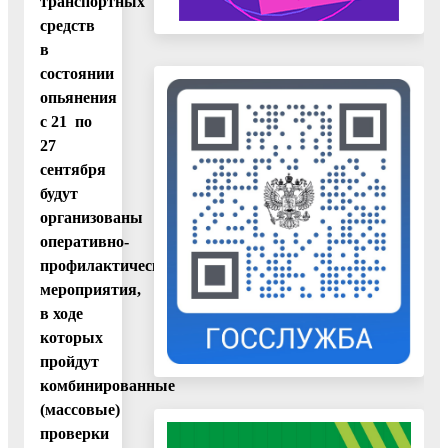
транспортных
средств
в
состоянии
опьянения
с 21 по
27
сентября
будут
организованы
оперативно-
профилактические
мероприятия,
в ходе
которых
пройдут
комбинированные
(массовые)
проверки