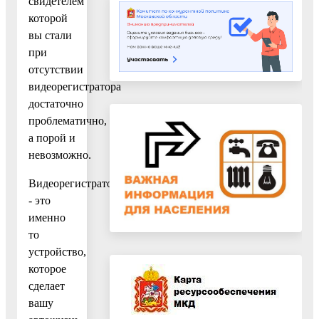
свидетелем
которой
вы стали
при
отсутствии
видеорегистратора
достаточно
проблематично,
а порой и
невозможно.
Видеорегистратор
- это
именно
то
устройство,
которое
сделает
вашу