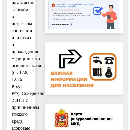
нахождение
за рулём
в
нетрезвом
состоянии
или отказ
от
прохождения
медицинского
освидетельствования
(ст. 12.8,
12.26
КоАП
РФ). Совершено
2 ДТП с
причинением
тяжкого
вреда
здоровью.