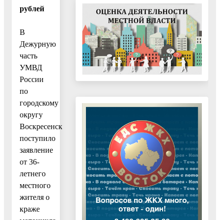
рублей
В
Дежурную
часть
УМВД
России
по
городскому
округу
Воскресенск
поступило
заявление
от 36-
летнего
местного
жителя о
краже