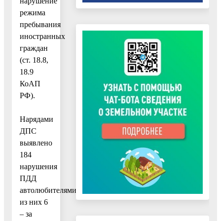
нарушение
режима
пребывания
иностранных
граждан
(ст. 18.8,
18.9
КоАП
РФ).
Нарядами
ДПС
выявлено
184
нарушения
ПДД
автолюбителями,
из них 6
– за