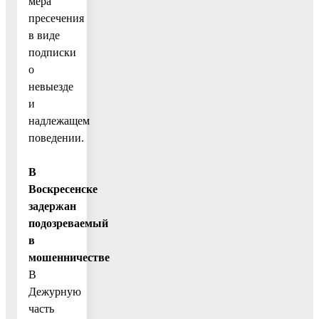
мера
пресечения
в виде
подписки
о
невыезде
и
надлежащем
поведении.
В
Воскресенске
задержан
подозреваемый
в
мошенничестве
В
Дежурную
часть