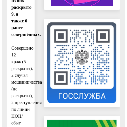
из них
раскрыто
9, а
также 6
ранее
совершённых.
Совершено
12
краж (5
раскрыты),
2 случая
мошенничества
(не
раскрыты),
2 преступления
по линии
НОН/
сбыт