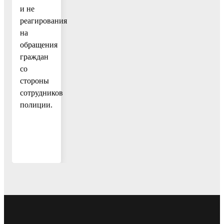
и не
реагирования
на
обращения
граждан
со
стороны
сотрудников
полиции.