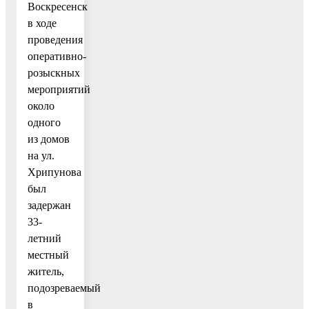
Воскресенск
в ходе
проведения
оперативно-
розыскных
мероприятий
около
одного
из домов
на ул.
Хрипунова
был
задержан
33-
летний
местный
житель,
подозреваемый
в