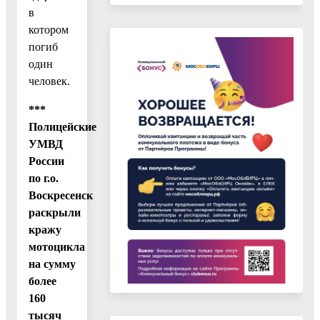
в
котором
погиб
один
человек.
***
Полицейские
УМВД
России
по г.о.
Воскресенск
раскрыли
кражу
мотоцикла
на сумму
более
160
тысяч