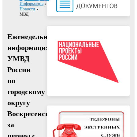
Информация
Новости
МВД
Еженедельная
информация
УМВД
России
по
городскому
округу
Воскресенск
за
период с