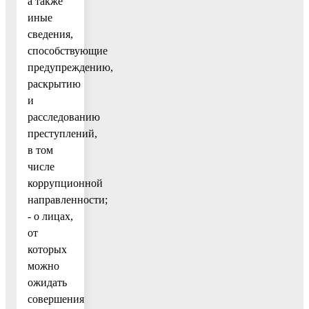
а также
иные
сведения,
способствующие
предупреждению,
раскрытию
и
расследованию
преступлений,
в том
числе
коррупционной
направленности;
- о лицах,
от
которых
можно
ожидать
совершения