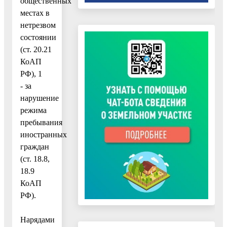
общественных
местах в
нетрезвом
состоянии
(ст. 20.21
КоАП
РФ), 1
- за
нарушение
режима
пребывания
иностранных
граждан
(ст. 18.8,
18.9
КоАП
РФ).
Нарядами