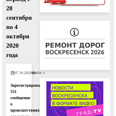
28
сентября
по 4
октября
2020
года
07.10.2020
684
Зарегистрировано
551
сообщение
о
происшествиях,