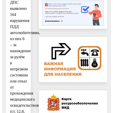
ДПС
выявлено
164
нарушения
ПДД
автолюбителями,
из них 6
– за
нахождение
за рулём
в
нетрезвом
состоянии
или отказ
от
прохождения
медицинского
освидетельствования
(ст. 12.8,