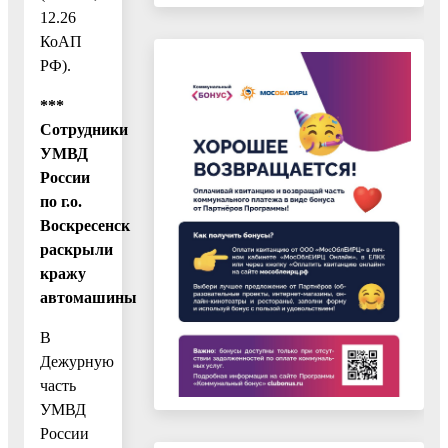
12.26
КоАП
РФ).
***
Сотрудники
УМВД
России
по г.о.
Воскресенск
раскрыли
кражу
автомашины
В
Дежурную
часть
УМВД
России