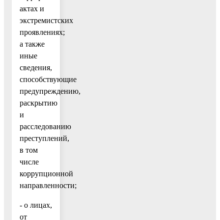
актах и
экстремистских
проявлениях;
а также
иные
сведения,
способствующие
предупреждению,
раскрытию
и
расследованию
преступлений,
в том
числе
коррупционной
направленности;
- о лицах,
от