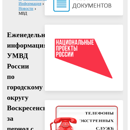
Информация
Новости
МВД
Еженедельная
информация
УМВД
России
по
городскому
округу
Воскресенск
за
период с