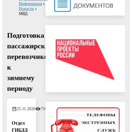
Информация
Новости
МВД
Подготовка
пассажирских
перевозчиков
к
зимнему
периоду
25.11.2020
710
Отдел
ГИБДД