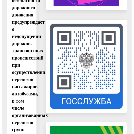
безопасности
дорожного
движения
предупреждает
о
недопущении
дорожно-
транспортных
происшествий
при
осуществлении
перевозок
пассажиров
автобусами,
в том
числе
организованных
перевозок
групп