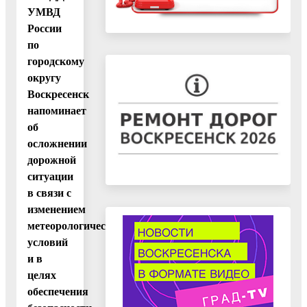
УМВД
России
по
городскому
округу
Воскресенск
напоминает
об
осложнении
дорожной
ситуации
в связи с
изменением
метеорологических
условий
и в
целях
обеспечения