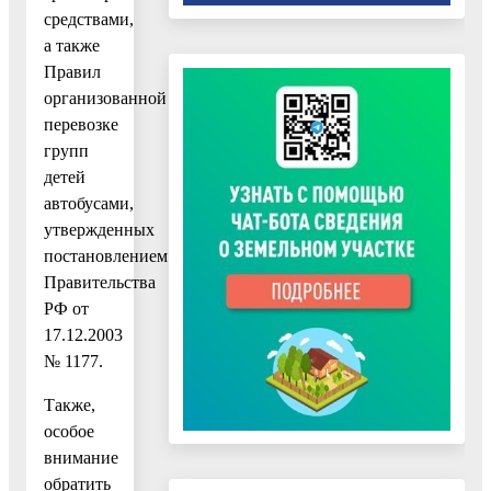
средствами,
а также
Правил
организованной
перевозке
групп
детей
автобусами,
утвержденных
постановлением
Правительства
РФ от
17.12.2003
№ 1177.
Также,
особое
внимание
обратить