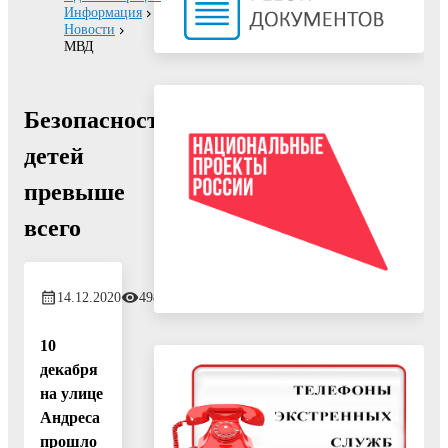
Информация
Новости
МВД
Безопасность
детей
превыше
всего
14.12.2020
498
10
декабря
на улице
Андреса
прошло