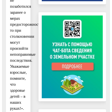
не
позаботился
заранее о
мерах
предосторожности,
то при
столкновении
могут
произойти
непоправимые
последствия.
Уважаемые
взрослые,
помните,
что
здоровье
детей – в
наших
руках!».