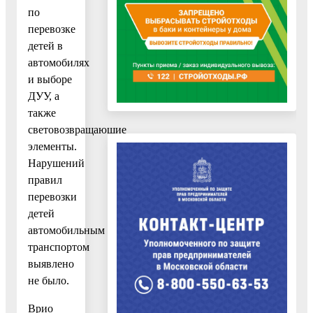
по
перевозке
детей в
автомобилях
и выборе
ДУУ, а
также
световозвращающие
элементы.
Нарушений
правил
перевозки
детей
автомобильным
транспортом
выявлено
не было.
Врио