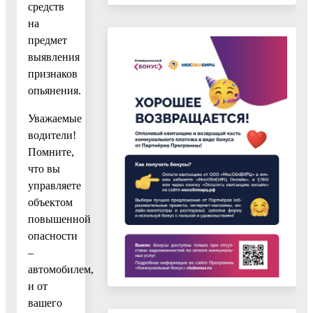
средств
на
предмет
выявления
признаков
опьянения.
Уважаемые
водители!
Помните,
что вы
управляете
объектом
повышенной
опасности
–
автомобилем,
и от
вашего