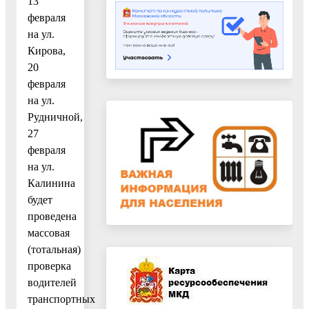
13
февраля
на ул.
Кирова,
20
февраля
на ул.
Рудничной,
27
февраля
на ул.
Калинина
будет
проведена
массовая
(тотальная)
проверка
водителей
транспортных