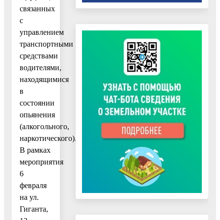
связанных
с
управлением
транспортными
средствами
водителями,
находящимися
в
состоянии
опьянения
(алкогольного,
наркотического).
В рамках
мероприятия
6
февраля
на ул.
Гиганта,