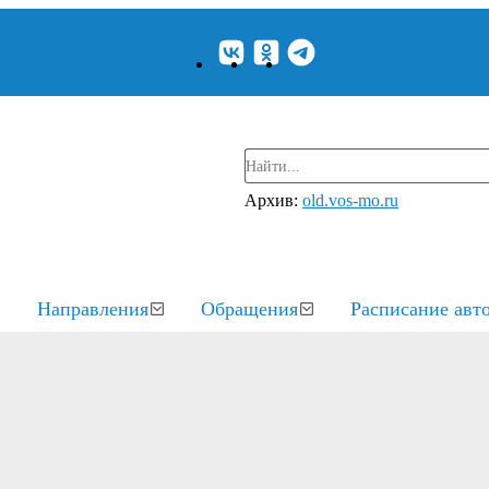
Архив:
old.vos-mo.ru
Направления
Обращения
Расписание авт