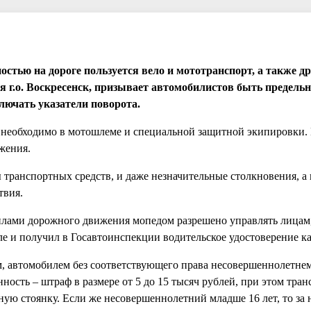
стью на дороге пользуется вело и мототранспорт, а также др
я г.о. Воскресенск, призывает автомобилистов быть предель
лючать указатели поворота.
 необходимо в мотошлеме и специальной защитной экипировки. 
жения.
 транспортных средств, и даже незначительные столкновения, а 
твия.
вилами дорожного движения мопедом разрешено управлять лицам
коле и получил в Госавтоинспекции водительское удостоверение к
м, автомобилем без соответствующего права несовершеннолетне
ность – штраф в размере от 5 до 15 тысяч рублей, при этом тра
ную стоянку. Если же несовершеннолетний младше 16 лет, то за 