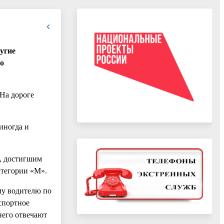
угие
но
На дороге
иногда и
, достигшим
атегории «М».
му водителю по
нспортное
него отвечают