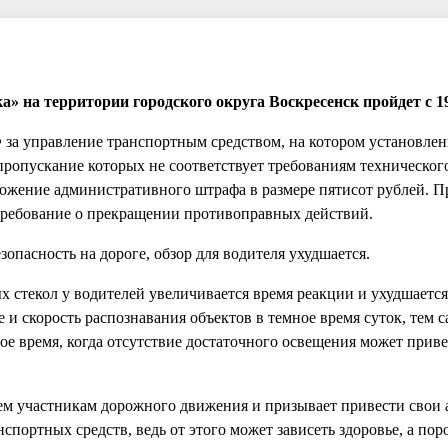
 на территории городского округа Воскресенск пройдет с 19
Ф за управление транспортным средством, на котором установлен
опускание которых не соответствует требованиям технического
ложение административного штрафа в размере пятисот рублей. П
требование о прекращении противоправных действий.
опасность на дороге, обзор для водителя ухудшается.
 стекол у водителей увеличивается время реакции и ухудшается
е и скорость распознавания объектов в темное время суток, тем
ое время, когда отсутствие достаточного освещения может прив
ем участникам дорожного движения и призывает привести свои 
спортных средств, ведь от этого может зависеть здоровье, а пор