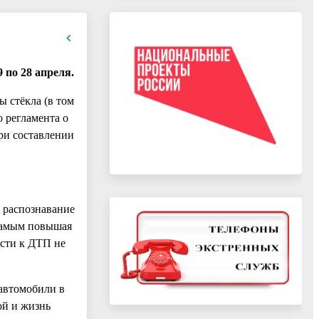
 по 28 апреля.
ы стёкла (в том
 регламента о
ри составлении
 распознавание
 самым повышая
ести к ДТП не
автомобили в
ой и жизнь