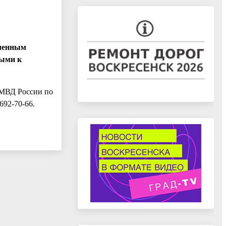
аленным
ными к
УМВД России по
692-70-66.