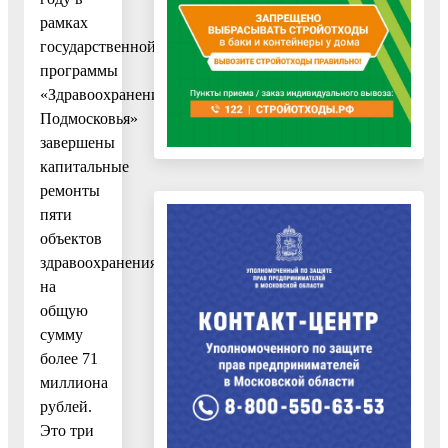
рамках
государственной
программы
«Здравоохранение
Подмосковья»
завершены
капитальные
ремонты
пяти
объектов
здравоохранения
на
общую
сумму
более 71
миллиона
рублей.
Это три