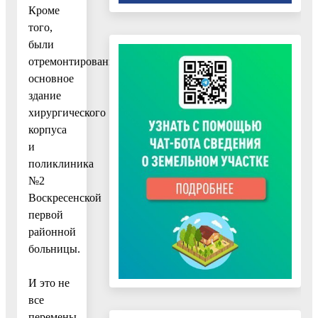
Кроме
того,
были
отремонтированы
основное
здание
хирургического
корпуса
и
поликлиника
№2
Воскресенской
первой
районной
больницы.
И это не
все
перемены