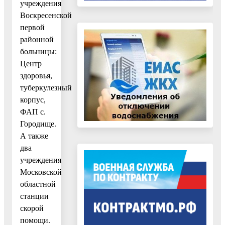
учреждения
Воскресенской
первой
районной
больницы:
Центр
здоровья,
туберкулезный
корпус,
ФАП с.
Городище.
А также
два
учреждения
Московской
областной
станции
скорой
помощи.