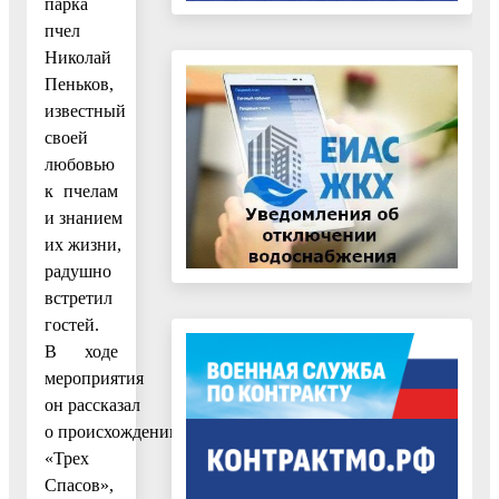
парка
пчел
Николай
Пеньков,
известный
своей
любовью
к пчелам
и знанием
их жизни,
радушно
встретил
гостей.
В ходе
мероприятия
он рассказал
о происхождении
«Трех
Спасов»,