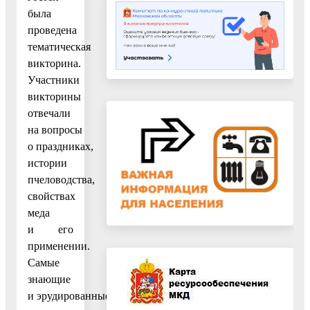
была
проведена
тематическая
викторина.
Участники
викторины
отвечали
на вопросы
о праздниках,
истории
пчеловодства,
свойствах
меда
и его
применении.
Самые
знающие
и эрудированные