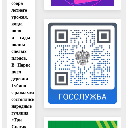
сбора
летнего
урожая,
когда
поля
и сады
полны
спелых
плодов.
В Парке
пчел
деревни
Губино
с размахом
состоялись
народные
гуляния
«Три
Спаса»