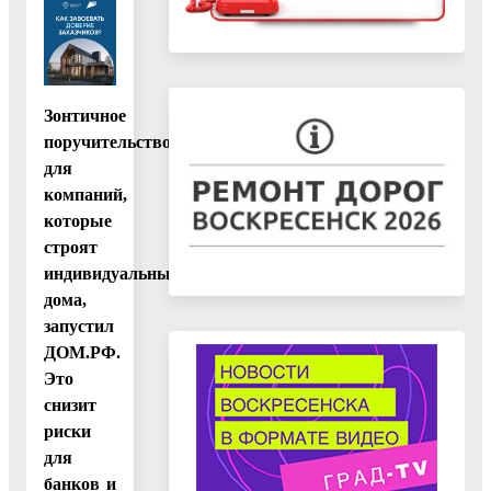
Зонтичное
поручительство
для
компаний,
которые
строят
индивидуальные
дома,
запустил
ДОМ.РФ.
Это
снизит
риски
для
банков и