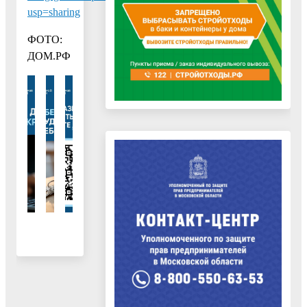
usp=sharing
ФОТО:
ДОМ.РФ