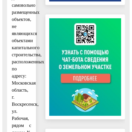
самовольно
размещенных
объектов,
не
являющихся
объектами
капитального
строительства,
расположенных
по
адресу:
Московская
область,
г.
Воскресенск,
ул.
Рабочая,
рядом с