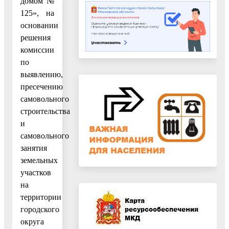
домом №
125», на
основании
решения
комиссии
по
выявлению,
пресечению
самовольного
строительства
и
самовольного
занятия
земельных
участков
на
территории
городского
округа