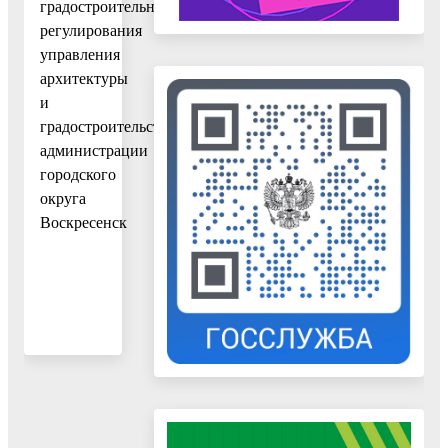
градостроительного
регулирования
управления
архитектуры
и
градостроительства
администрации
городского
округа
Воскресенск