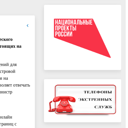
еского
стоящих на
ений для
астровой
и на
воляет отвечать
инистр
онлайн
границ с