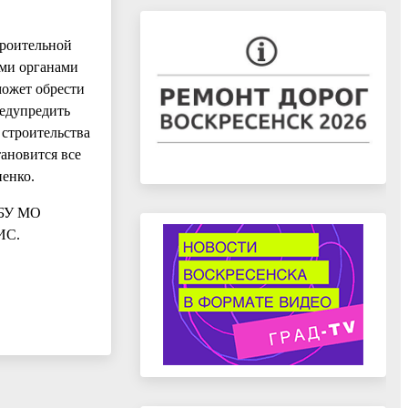
троительной
ими органами
может обрести
редупредить
 строительства
ановится все
иенко.
ГБУ МО
ИС.