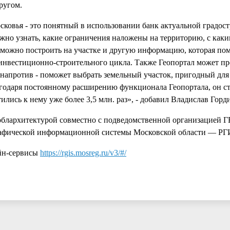
ругом.
сковья - это понятный в использовании банк актуальной градос
жно узнать, какие ограничения наложены на территорию, с как
о можно построить на участке и другую информацию, которая по
 инвестиционно-строительного цикла. Также Геопортал может п
 напротив - поможет выбрать земельный участок, пригодный для
одаря постоянному расширению функционала Геопортала, он ст
ились к нему уже более 3,5 млн. раз», - добавил Владислав Горд
облархитектурой совместно с подведомственной организацией 
ографической информационной системы Московской области — РГ
айн-сервисы
https://rgis.mosreg.ru/v3/#/