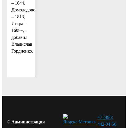
– 1844,
Домодедово
– 1813,
Истра –
1699», -
добавил
Владислав
Гордиенко.
+7 (496)
© Администрация
442-04-50