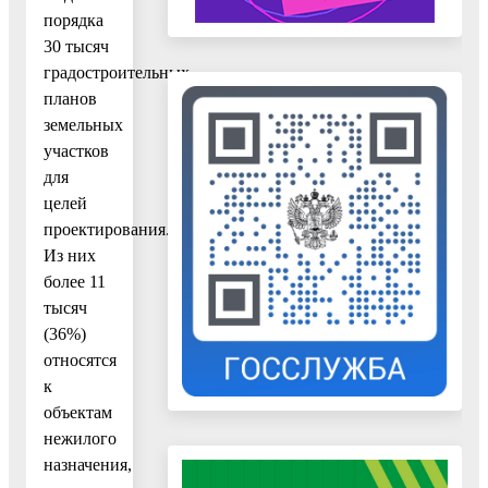
порядка
30 тысяч
градостроительных
планов
земельных
участков
для
целей
проектирования.
Из них
более 11
тысяч
(36%)
относятся
к
объектам
нежилого
назначения,