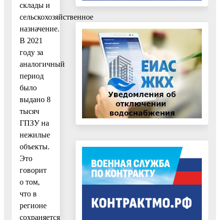
склады и
сельскохозяйственное
назначение.
В 2021
году за
аналогичный
период
было
выдано 8
тысяч
ГПЗУ на
нежилые
объекты.
Это
говорит
о том,
что в
регионе
сохраняется