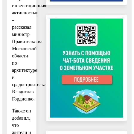
инвестиционная
активность»,
–
рассказал
министр
Правительства
Московской
области
по
архитектуре
и
градостроительству
Владислав
Гордиенко.
Также он
добавил,
что
жители и