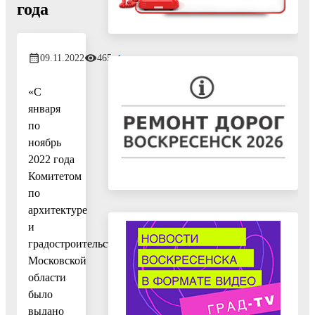
года
09.11.2022
465
«С
января
по
ноябрь
2022 года
Комитетом
по
архитектуре
и
градостроительству
Московской
области
было
выдано