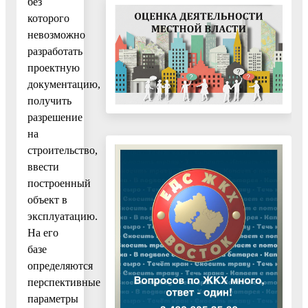
без
которого
невозможно
разработать
проектную
документацию,
получить
разрешение
на
строительство,
ввести
построенный
объект в
эксплуатацию.
На его
базе
определяются
перспективные
параметры