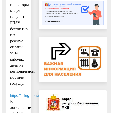
инвесторы
могут
получить
ГПЗУ
бесплатно
и в
режиме
онлайн
за 14
рабочих
дней на
региональном
портале
госуслуг
-
https://uslugi.mosreg.ru/services/6909
.
В
дополнение