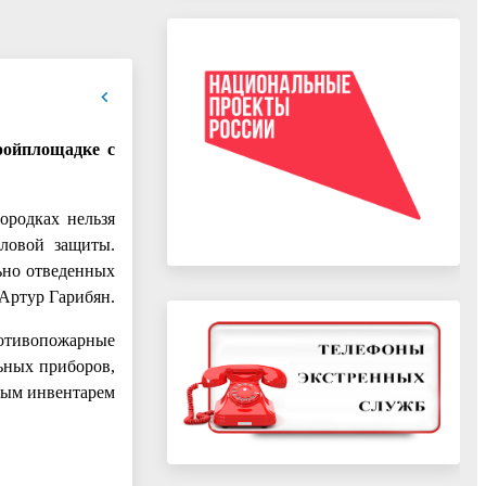
ройплощадке с
ородках нельзя
пловой защиты.
ьно отведенных
 Артур Гарибян.
ротивопожарные
ьных приборов,
ным инвентарем