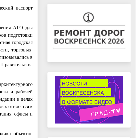
ческий паспорт
чения АГО для
ков подготовки
тная городская
сти, торговых,
ализовывались в
 Правительства
архитектурного
асти и рабочей
ендации в целях
рых относятся к
тания, офисы и
блика объектов