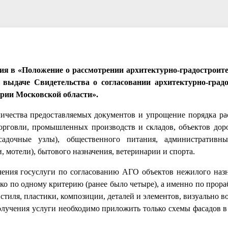
я в «Положение о рассмотрении архитектурно-градостроит
 выдаче Свидетельства о согласовании архитектурно-град
ории Московской области».
ичества предоставляемых документов и упрощение порядка ра
торговли, промышленных производств и складов, объектов дор
ресадочные узлы), общественного питания, административ
, мотели), бытового назначения, ветеринарии и спорта.
ения госуслуги по согласованию АГО объектов нежилого назн
ько по одному критерию (ранее было четыре), а именно по прор
, стиля, пластики, композиции, деталей и элементов, визуально
получения услуги необходимо приложить только схемы фасадов 