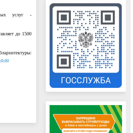
ьных услуг -
авляет до 1500
архитектуры:
-o-so