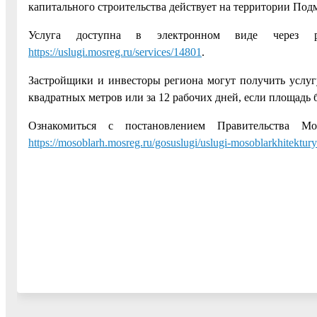
капитального строительства действует на территории Подм
Услуга доступна в электронном виде через р
https://uslugi.mosreg.ru/services/14801
.
Застройщики и инвесторы региона могут получить услугу
квадратных метров или за 12 рабочих дней, если площадь 
Ознакомиться с постановлением Правительства М
https://mosoblarh.mosreg.ru/gosuslugi/uslugi-mosoblarkhitektu