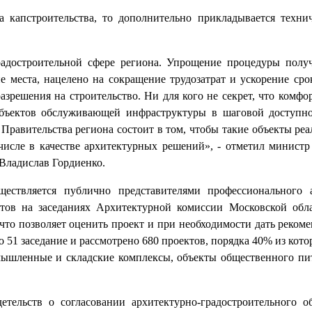
а капстроительства, то дополнительно прикладывается техни
адостроительной сфере региона. Упрощение процедуры полу
 места, нацелено на сокращение трудозатрат и ускорение сро
зрешения на строительство. Ни для кого не секрет, что комфор
объектов обслуживающей инфраструктуры в шаговой доступно
Правительства региона состоит в том, чтобы такие объекты ре
 числе в качестве архитектурных решений», - отметил министр
 Владислав Гордиенко.
ествляется публично представителями профессионального 
ктов на заседаниях Архитектурной комиссии Московской обл
что позволяет оценить проект и при необходимости дать реком
о 51 заседание и рассмотрено 680 проектов, порядка 40% из кото
омышленные и складские комплексы, объекты общественного пи
етельств о согласовании архитектурно-градостроительного о