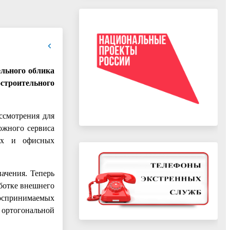
ельного облика
остроительного
ссмотрения для
ожного сервиса
ных и офисных
ачения. Теперь
аботке внешнего
 воспринимаемых
в ортогональной