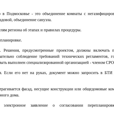
 в Подмосковье - это объединение комнаты с негазифициро
адовой, объединение санузла.
ям региона об этапах и правилах процедуры.
епланировке.
и. Решения, предусмотренные проектом, должны включать п
зательно соблюдение требований технических регламентов, г
 быть выполнен специализированной организацией - членом СРО
я. Если его нет на руках, документ можно запросить в БТИ 
атрагивается фасад, несущие конструкции или общедомовые ко
рного дома.
е электронное заявление о согласовании перепланир