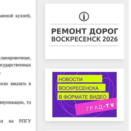
ванной кухней,
ланировочные,
осударственных
.
или заказать в
ммуникации, то
овки на РПГУ