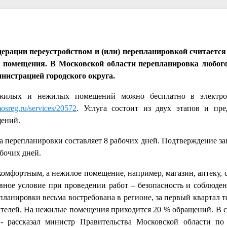
рации переустройством и (или) перепланировкой считается
те помещения. В Московской области перепланировка любог
нистрацией городского округа.
ку жилых и нежилых помещений можно бесплатно в электр
.mosreg.ru/services/20572
. Услуга состоит из двух этапов и пре
щений.
та перепланировки составляет 8 рабочих дней. Подтверждение з
бочих дней.
комфортным, а нежилое помещение, например, магазин, аптеку, 
ное условие при проведении работ – безопасность и соблюден
ланировки весьма востребована в регионе, за первый квартал т
ателей. На нежилые помещения приходится 20 % обращений. В ср
 - рассказал министр Правительства Московской области по