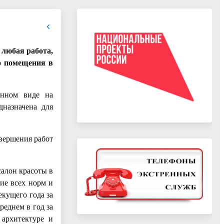
 любая работа,
о помещения в
онном виде на
дназначена для
авершения работ
салон красоты в
ие всех норм и
екущего года за
еднем в год за
 архитектуре и