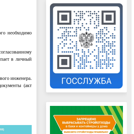
ого необходимо
согласованному
упает в личный
ового инженера.
документы (акт