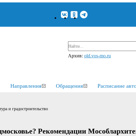
Архив:
old.vos-mo.ru
Направления
Обращения
Расписание авт
ура и градостроительство
одмосковье? Рекомендации Мособлархит