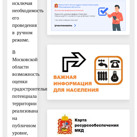
исключая
необходимость
его
проведения
в ручном
режиме.
В
Московской
области
возможность
оценки
градостроительного
потенциала
территории
реализована
на
публичном
уровне,