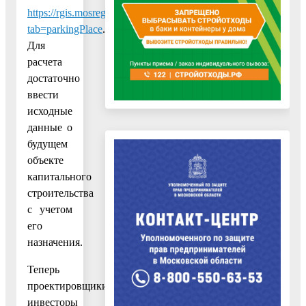
https://rgis.mosreg.ru/v3/#/?
tab=parkingPlace
.
Для
расчета
достаточно
ввести
исходные
данные о
будущем
объекте
капитального
строительства
с учетом
его
назначения.
Теперь
проектировщики,
инвесторы