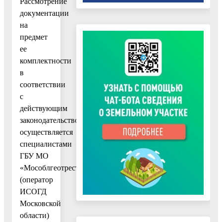
Рассмотрение
документации
на
предмет
ее
комплектности
в
соответствии
с
действующим
законодательством
осуществляется
специалистами
ГБУ МО
«Мособлгеотрест»
(оператор
ИСОГД
Московской
области)