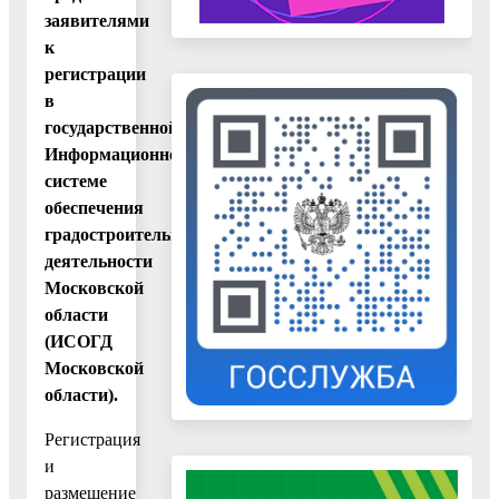
заявителями
к
регистрации
в
государственной
Информационной
системе
обеспечения
градостроительной
деятельности
Московской
области
(ИСОГД
Московской
области).
Регистрация
и
размещение