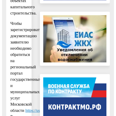
объектах
капитального
строительства.
Чтобы
зарегистрировать
документацию
заявителю
необходимо
обратиться
на
региональный
портал
государственных
и
муниципальных
услуг
Московской
области
https://uslugi.mosreg.ru/services/14442
.