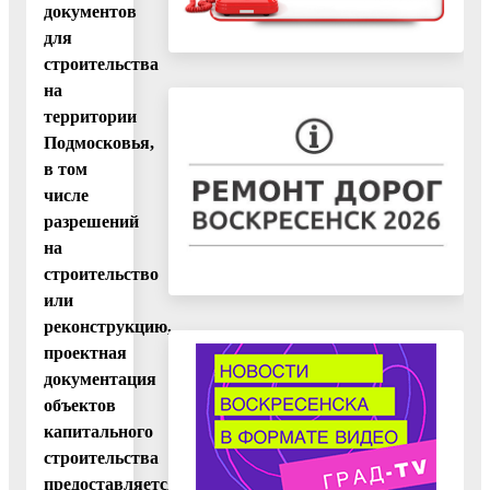
документов
для
строительства
на
территории
Подмосковья,
в том
числе
разрешений
на
строительство
или
реконструкцию,
проектная
документация
объектов
капитального
строительства
предоставляется