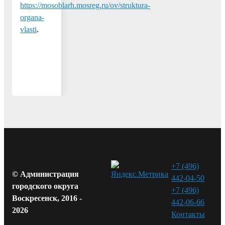
https://mosoblarh.mosreg.ru/ov/struktura-
organa-
vlasti
.
+7 (496)
© Администрация
442-04-50
городского округа
+7 (496)
Воскресенск, 2016 -
442-06-66
2026
Контакты⁠