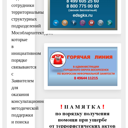
сотрудники
территориальных
структурных
подразделений
Мособлархитектуры,
которые
в
инициативном
порядке
связываются
с
Заявителем
для
оказания
консультационно-
методической
поддержки
и поиска