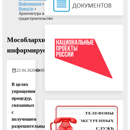
Информация
Новости
Архитектура и
градостроительство
Мособлархитектура
информирует
22.04.2020
882
В целях
упрощения
процедур,
связанных
с
получением
разрешительных