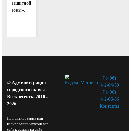
защитной
зоны».
+7 (496)
© Администрация
442-04-50
городского округа
+7 (496)
Воскресенск, 2016 -
442-06-66
2026
Контакты⁠
При цитировании или
копировании материалов
сайта, ссылка на сайт