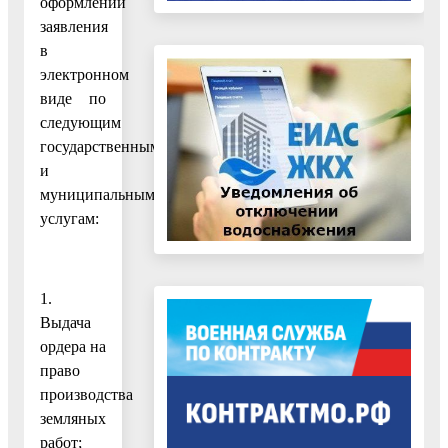
оформлении
заявления
в
электронном
виде по
следующим
государственным
и
муниципальным
услугам:
1.
Выдача
ордера на
право
производства
земляных
работ;