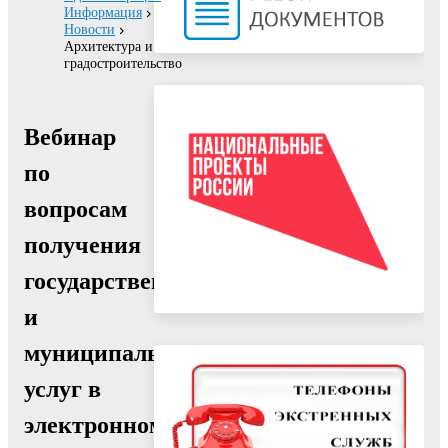
Информация
Новости
Архитектура и
градостроительство
Вебинар
по
вопросам
получения
государственных
и
муниципальных
услуг в
электронном