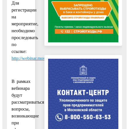
Для
регистрации
на
мероприятие,
необходимо
проследовать
по
ссылке:
http://webinar.mosreg.ru/mira/s/GRsSii
В рамках
вебинара
будут
рассматриваться
вопросы,
возникающие
при