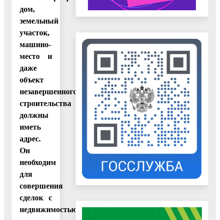
дом,
земельный
участок,
машино-
место и
даже
объект
незавершенного
строительства
должны
иметь
адрес.
Он
необходим
для
совершения
сделок с
недвижимостью,