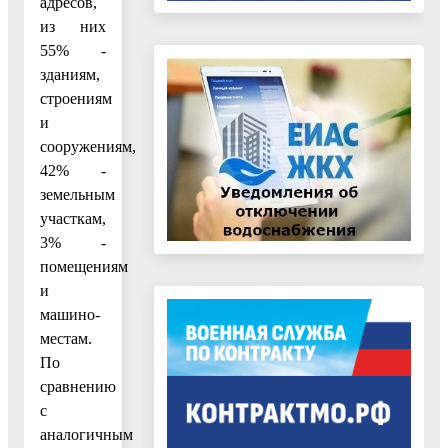
адресов,
из них
55% -
зданиям,
строениям
и
сооружениям,
42% -
земельным
участкам,
3% -
помещениям
и
машино-
местам.
По
сравнению
с
аналогичным