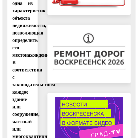
одна из
характеристик
объекта
недвижимости,
позволяющая
определить
его
местонахождение.
В
соответствии
с
законодательством
каждое
здание
или
сооружение,
частный
или
многоквартирный