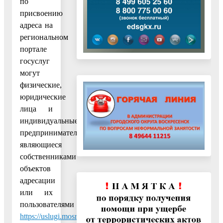
по
присвоению
адреса на
региональном
портале
госуслуг
могут
физические,
юридические
лица и
индивидуальные
предприниматели,
являющиеся
собственниками
объектов
адресации
или их
пользователями
https://uslugi.mosreg.ru/services/6912