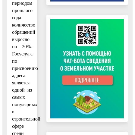
периодом
прошлого
года
количество
обращений
выросло
на 20%.
Госуслуга
по
присвоению
адреса
является
одной из
самых
популярных
в
строительной
сфере
среди