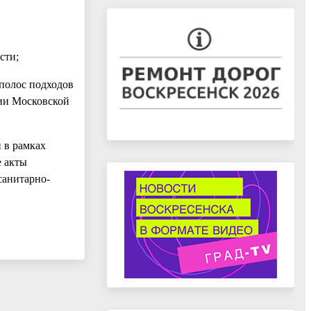
сти;
 полос подходов
ии Московской
 в рамках
е акты
санитарно-