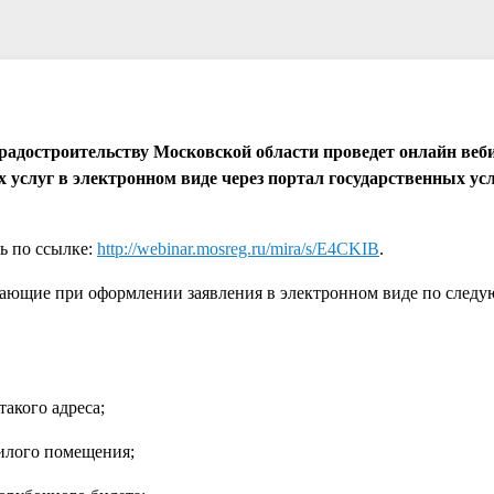
 градостроительству Московской области проведет онлайн веб
услуг в электронном виде через портал государственных ус
ь по ссылке:
http://webinar.mosreg.ru/mira/s/E4CKIB
.
икающие при оформлении заявления в электронном виде по след
такого адреса;
жилого помещения;