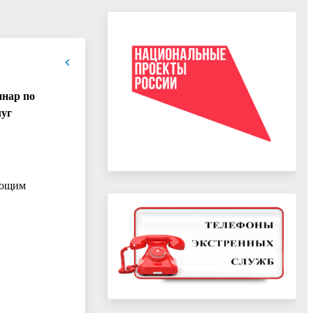
инар по
луг
ующим