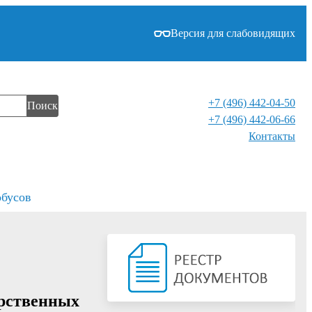
Версия для слабовидящих
+7 (496) 442-04-50
Поиск
+7 (496) 442-06-66
Контакты⁠
обусов
арственных