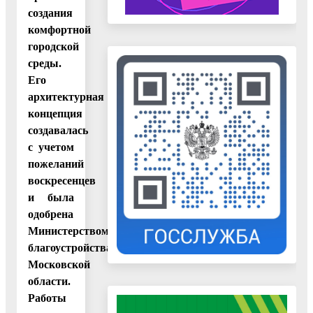
создания
комфортной
городской
среды.
Его
архитектурная
концепция
создавалась
с учетом
пожеланий
воскресенцев
и была
одобрена
Министерством
благоустройства
Московской
области.
Работы