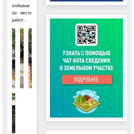
побывав
на месте
работ .