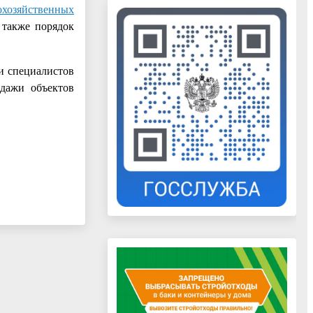
охозяйственных
 также порядок
и специалистов
одажи объектов