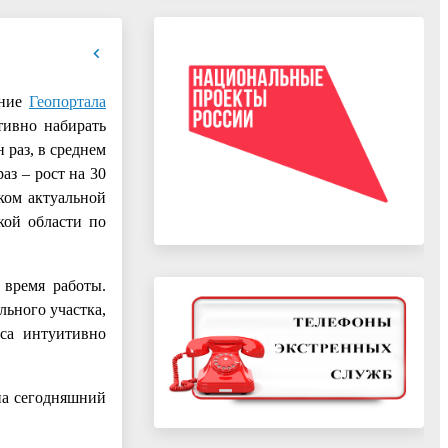
ание
Геопортала
тивно набирать
 раз, в среднем
аз – рост на 30
ком актуальной
кой области по
 время работы.
ьного участка,
иса интуитивно
на сегодняшний