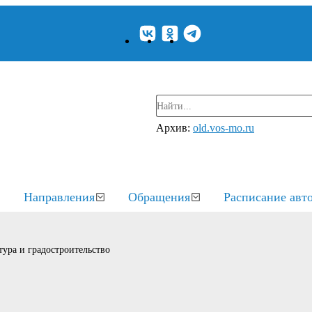
Архив:
old.vos-mo.ru
Направления
Обращения
Расписание авт
ура и градостроительство