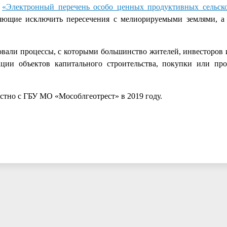
в
«Электронный перечень особо ценных продуктивных сельск
ляющие исключить пересечения с мелиорируемыми землями, а
овали процессы, с которыми большинство жителей, инвесторов 
ации объектов капитального строительства, покупки или пр
стно с ГБУ МО «Мособлгеотрест» в 2019 году.