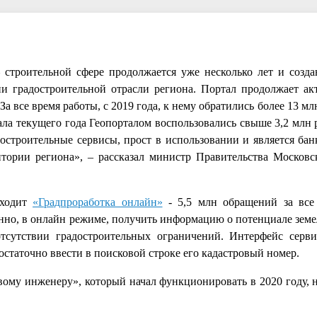
 строительной сфере продолжается уже несколько лет и созд
 градостроительной отрасли региона. Портал продолжает ак
а все время работы, с 2019 года, к нему обратились более 13 млн
чала текущего года Геопорталом воспользовались свыше 3,2 млн р
достроительные сервисы, прост в использовании и является бан
ории региона», – рассказал министр Правительства Московс
входит
«Градпроработка онлайн»
- 5,5 млн обращений за все
нно, в онлайн режиме, получить информацию о потенциале земел
отсутствии градостроительных ограничений. Интерфейс серв
остаточно ввести в поисковой строке его кадастровый номер.
овому инженеру», который начал функционировать в 2020 году, 