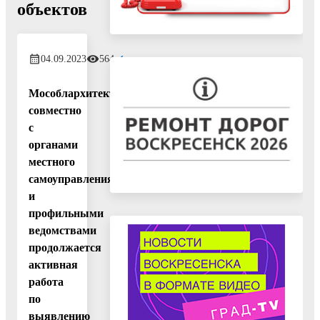
объектов
04.09.2023
564
Мособлархитектурой
совместно
с
органами
местного
самоуправления
и
профильными
ведомствами
продолжается
активная
работа
по
выявлению