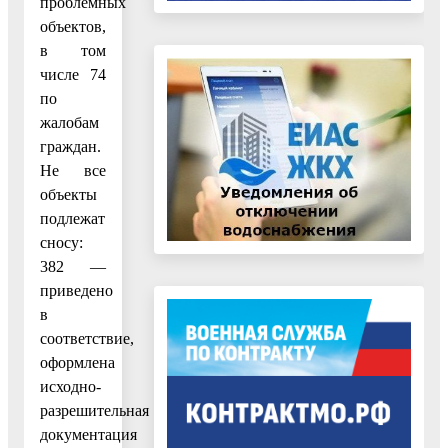
проблемных
объектов,
в том
числе 74
по
жалобам
граждан.
Не все
объекты
подлежат
сносу:
382 —
приведено
в
соответствие,
оформлена
исходно-
разрешительная
документация