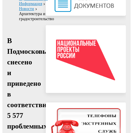
Информация
Новости
Архитектура и
градостроительство
В
Подмосковье
снесено
и
приведено
в
соответствие
5 577
проблемных