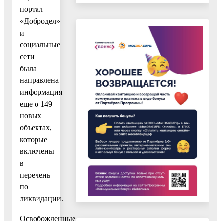
портал
«Добродел»
и
социальные
сети
была
направлена
информация
еще о 149
новых
объектах,
которые
включены
в
перечень
по
ликвидации.
Освобожденные