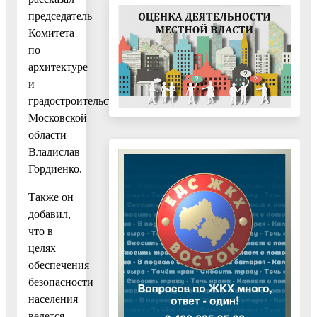
председатель
Комитета
по
архитектуре
и
градостроительству
Московской
области
Владислав
Гордиенко.
Также он
добавил,
что в
целях
обеспечения
безопасности
населения
ведется