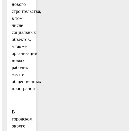
нового
строительства,
в том
числе
социальных
объектов,
а также
организации
новых
рабочих
мест и
общественных
пространств.
В
городском
округе