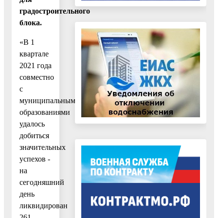
градостроительного
блока.
«В 1
квартале
2021 года
совместно
с
муниципальными
образованиями
удалось
добиться
значительных
успехов -
на
сегодняшний
день
ликвидирован
261