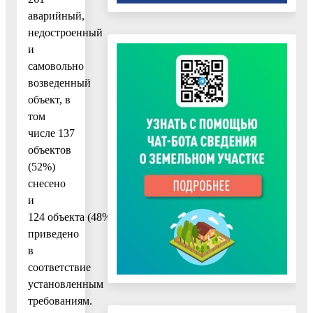
аварийный,
недостроенный
и
самовольно
возведенный
объект, в
том
числе 137
объектов
(52%)
снесено
и
124 объекта (48%) достроено,
приведено
в
соответствие
установленным
требованиям.