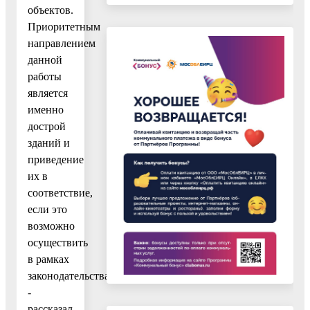
объектов.
Приоритетным
направлением
данной
работы
является
именно
дострой
зданий и
приведение
их в
соответствие,
если это
возможно
осуществить
в рамках
законодательства»,
-
рассказал