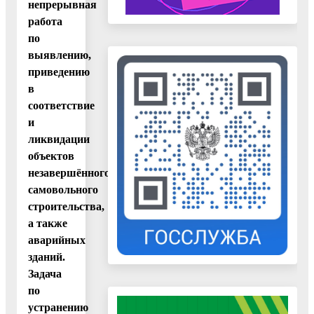
непрерывная
работа
по
выявлению,
приведению
в
соответствие
и
ликвидации
объектов
незавершённого,
самовольного
строительства,
а также
аварийных
зданий.
Задача
по
устранению